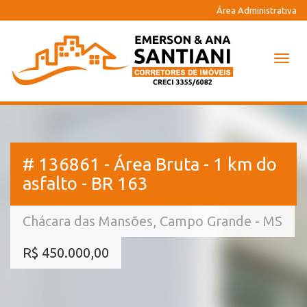
Área Administrativa
Naveg
# 136861 - Área Bruta - 1 km do
asfalto - BR 163
Chácara das Mansões, Campo Grande - MS
R$ 450.000,00